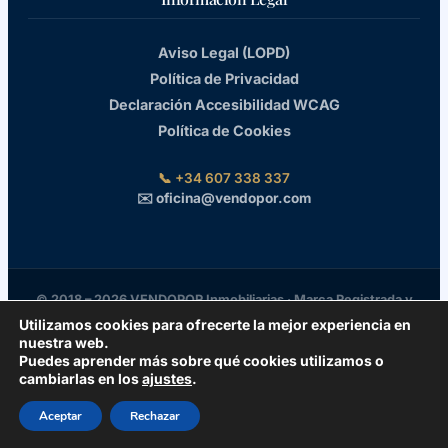
Aviso Legal (LOPD)
Política de Privacidad
Declaración Accesibilidad WCAG
Política de Cookies
📞 +34 607 338 337
✉️ oficina@vendopor.com
© 2018 – 2026 VENDOPOR Inmobiliarias · Marca Registrada y
Todos los derechos reservados · ¿Quieres una Web
Utilizamos cookies para ofrecerte la mejor experiencia en
nuestra web.
Inmobiliaria Premium como esta? ¡CONTACTA CON
Puedes aprender más sobre qué cookies utilizamos o
NOSOTROS!
cambiarlas en los
ajustes
.
Aceptar
Rechazar