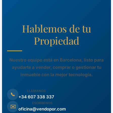
Hablemos de tu
Propiedad
Nuestro equipo está en Barcelona, listo para
ayudarte a vender, comprar o gestionar tu
inmueble con la mejor tecnología.
LLÁMANOS
📞
+34 607 338 337
ESCRÍBENOS
✉️
oficina@vendopor.com