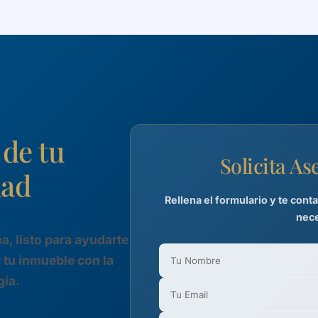
de tu
Solicita A
dad
Rellena el formulario y te con
nece
a, listo para ayudarte
 tu inmueble con la
gía.