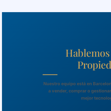
Hablemos 
Propie
Nuestro equipo está en Barcelon
a vender, comprar o gestionar
mejor tecnolo