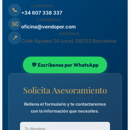
LLÁMANOS
📞
+34 607 338 337
ESCRÍBENOS
✉️
oficina@vendopor.com
VISÍTANOS
📍
Calle Agudes 24 Local, 08033 Barcelona
💬 Escríbenos por WhatsApp
Solicita Asesoramiento
Rellena el formulario y te contactaremos
con la información que necesites.