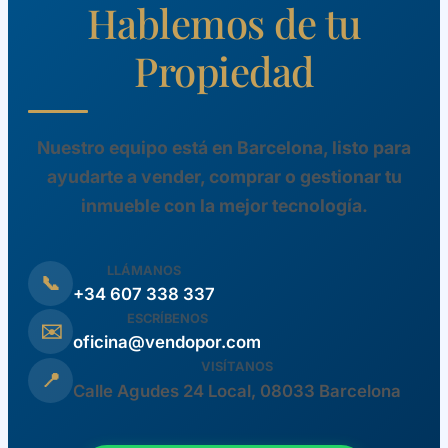
Hablemos de tu
Propiedad
Nuestro equipo está en Barcelona, listo para
ayudarte a vender, comprar o gestionar tu
inmueble con la mejor tecnología.
LLÁMANOS
📞
+34 607 338 337
ESCRÍBENOS
✉️
oficina@vendopor.com
VISÍTANOS
📍
Calle Agudes 24 Local, 08033 Barcelona