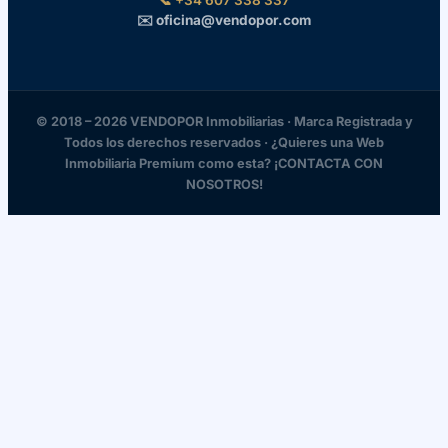
✉️ oficina@vendopor.com
© 2018 – 2026 VENDOPOR Inmobiliarias · Marca Registrada y
Todos los derechos reservados · ¿Quieres una Web
Inmobiliaria Premium como esta? ¡CONTACTA CON
NOSOTROS!