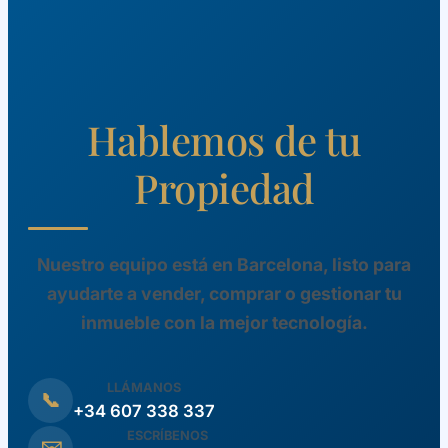
Hablemos de tu
Propiedad
Nuestro equipo está en Barcelona, listo para
ayudarte a vender, comprar o gestionar tu
inmueble con la mejor tecnología.
LLÁMANOS
📞
+34 607 338 337
ESCRÍBENOS