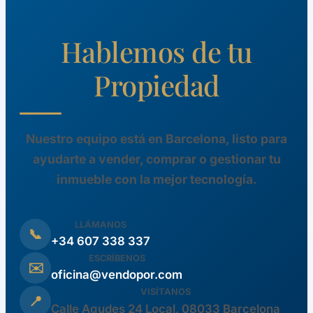
Hablemos de tu
Propiedad
Nuestro equipo está en Barcelona, listo para
ayudarte a vender, comprar o gestionar tu
inmueble con la mejor tecnología.
LLÁMANOS
📞
+34 607 338 337
ESCRÍBENOS
✉️
oficina@vendopor.com
VISÍTANOS
📍
Calle Agudes 24 Local, 08033 Barcelona