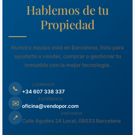
Hablemos de tu
Propiedad
Nuestro equipo está en Barcelona, listo para
ayudarte a vender, comprar o gestionar tu
inmueble con la mejor tecnología.
LLÁMANOS
📞
+34 607 338 337
ESCRÍBENOS
✉️
oficina@vendopor.com
VISÍTANOS
📍
Calle Agudes 24 Local, 08033 Barcelona