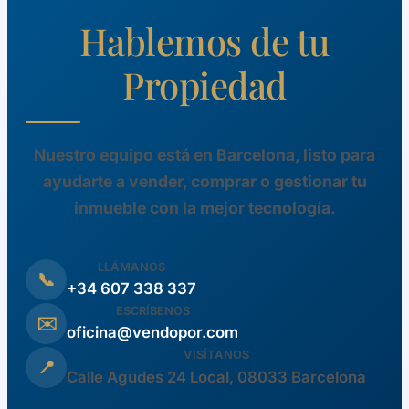
Hablemos de tu
Propiedad
Nuestro equipo está en Barcelona, listo para
ayudarte a vender, comprar o gestionar tu
inmueble con la mejor tecnología.
LLÁMANOS
📞
+34 607 338 337
ESCRÍBENOS
✉️
oficina@vendopor.com
VISÍTANOS
📍
Calle Agudes 24 Local, 08033 Barcelona