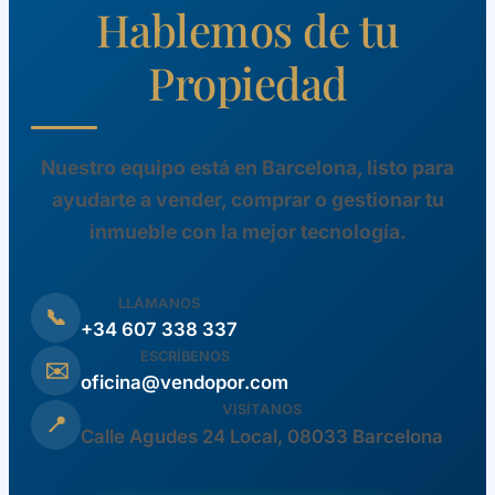
Hablemos de tu
Propiedad
Nuestro equipo está en Barcelona, listo para
ayudarte a vender, comprar o gestionar tu
inmueble con la mejor tecnología.
LLÁMANOS
📞
+34 607 338 337
ESCRÍBENOS
✉️
oficina@vendopor.com
VISÍTANOS
📍
Calle Agudes 24 Local, 08033 Barcelona