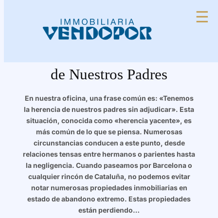
Saltar
☰
al
contenido
Las Herencias Sin Resolver
en Cataluña: Tras el Rastro
de Nuestros Padres
En nuestra oficina, una frase común es: «Tenemos
la herencia de nuestros padres sin adjudicar». Esta
situación, conocida como «herencia yacente», es
más común de lo que se piensa. Numerosas
circunstancias conducen a este punto, desde
relaciones tensas entre hermanos o parientes hasta
la negligencia. Cuando paseamos por Barcelona o
cualquier rincón de Cataluña, no podemos evitar
notar numerosas propiedades inmobiliarias en
estado de abandono extremo. Estas propiedades
están perdiendo…