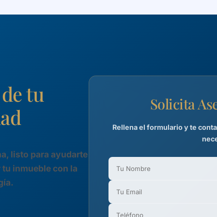
de tu
Solicita A
dad
Rellena el formulario y te con
nece
a, listo para ayudarte
 tu inmueble con la
gía.