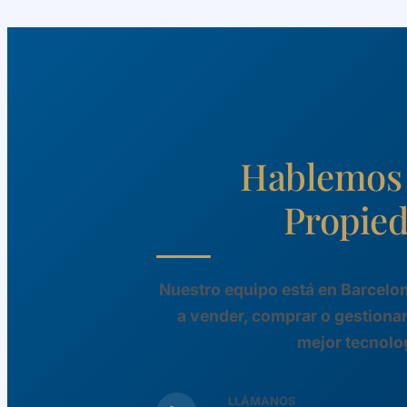
Hablemos 
Propie
Nuestro equipo está en Barcelon
a vender, comprar o gestionar
mejor tecnolo
LLÁMANOS