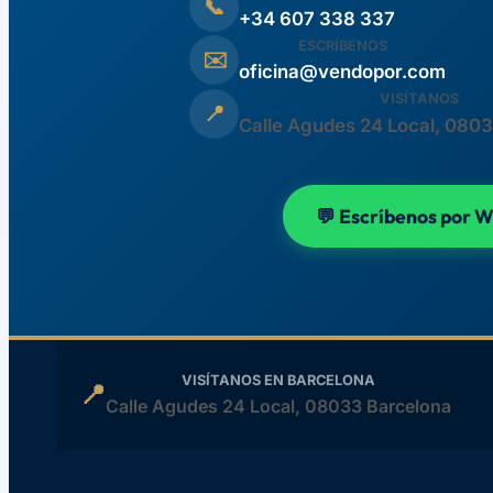
📞
+34 607 338 337
ESCRÍBENOS
✉️
oficina@vendopor.com
VISÍTANOS
📍
Calle Agudes 24 Local, 080
💬 Escríbenos por 
VISÍTANOS EN BARCELONA
📍
Calle Agudes 24 Local, 08033 Barcelona