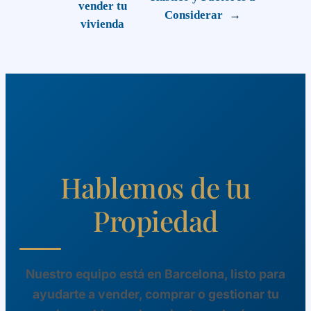
vender tu
Considerar
→
vivienda
Hablemos de tu
Propiedad
Nuestro equipo está en Barcelona, listo para
ayudarte a vender, comprar o gestionar tu