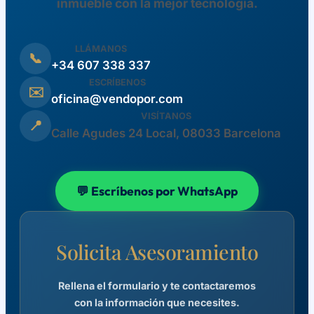
inmueble con la mejor tecnología.
LLÁMANOS
📞
+34 607 338 337
ESCRÍBENOS
✉️
oficina@vendopor.com
VISÍTANOS
📍
Calle Agudes 24 Local, 08033 Barcelona
💬 Escríbenos por WhatsApp
Solicita Asesoramiento
Rellena el formulario y te contactaremos
con la información que necesites.