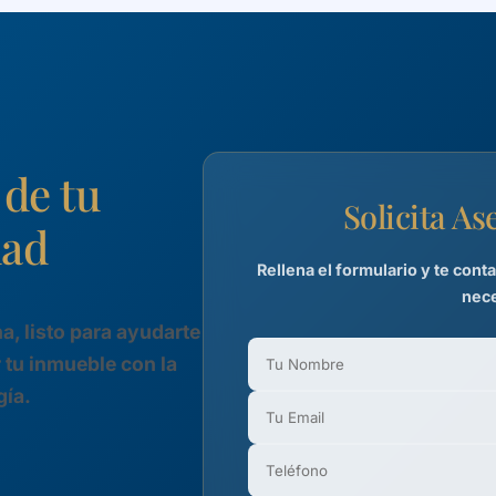
de tu
Solicita A
dad
Rellena el formulario y te con
nece
a, listo para ayudarte
 tu inmueble con la
gía.