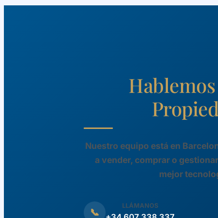
Hablemos 
Propie
Nuestro equipo está en Barcelon
a vender, comprar o gestionar
mejor tecnolo
LLÁMANOS
📞
+34 607 338 337