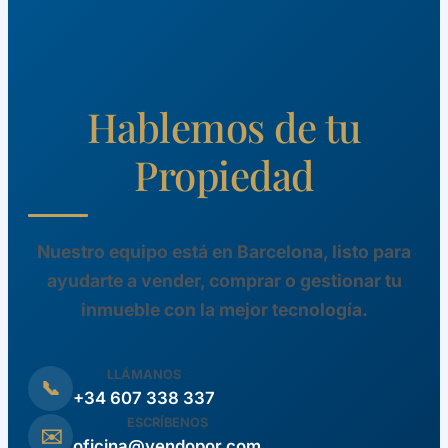
Hablemos de tu
Propiedad
Nuestro equipo está en Barcelona, listo para
ayudarte a vender, comprar o gestionar tu
inmueble con la mejor tecnología.
LLÁMANOS
📞
+34 607 338 337
ESCRÍBENOS
✉️
oficina@vendopor.com