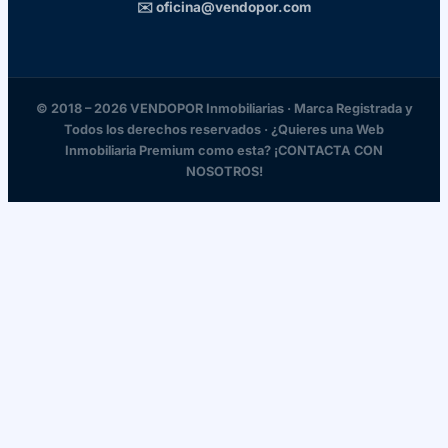
✉️ oficina@vendopor.com
© 2018 – 2026 VENDOPOR Inmobiliarias · Marca Registrada y
Todos los derechos reservados · ¿Quieres una Web
Inmobiliaria Premium como esta? ¡CONTACTA CON
NOSOTROS!