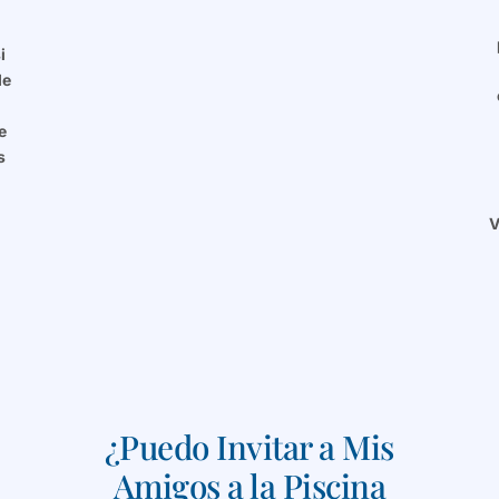
i
de
e
s
V
¿Puedo Invitar a Mis
Amigos a la Piscina